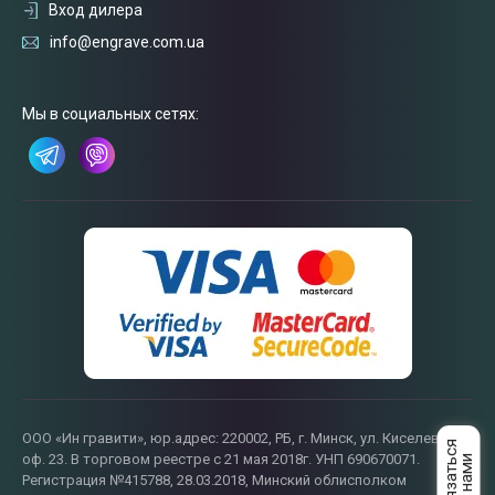
Вход дилера
info@engrave.com.ua
Связаться
с нами
Мы в социальных сетях:
ООО «Ин гравити», юр.адрес: 220002, РБ, г. Минск, ул. Киселева, 55,
оф. 23. В торговом реестре с 21 мая 2018г. УНП 690670071.
Регистрация №415788, 28.03.2018, Минский облисполком