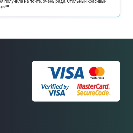
ня получила на почте, очень рада. Стильный красивый
ы!!!!
Связаться
с нами