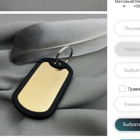
Матовый
Гл
━
+3
Лицева
Обратн
Выбрат
Грави
Комме
Выбрать