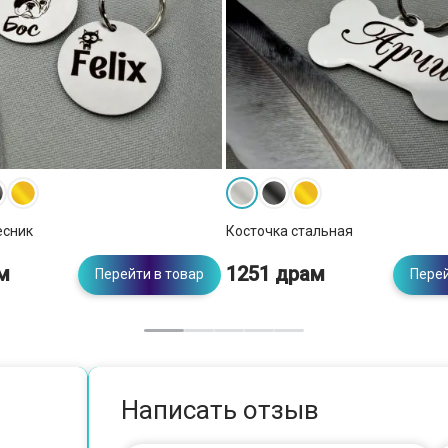
есник
Косточка стальная
м
1251 драм
Перейти в товар
Перей
Написать отзыв