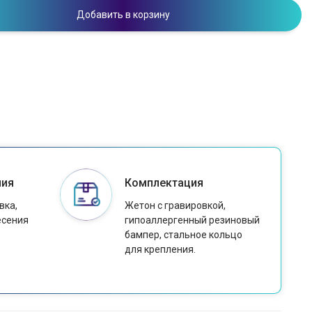
Добавить в корзину
ния
Комплектация
вка,
Жетон с гравировкой,
есения
гипоаллергенный резиновый
бампер, стальное кольцо
для крепления.