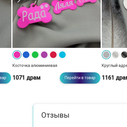
Косточка алюминиевая
Круглый адр
1071 драм
1161 дра
овар
Перейти в товар
Отзывы