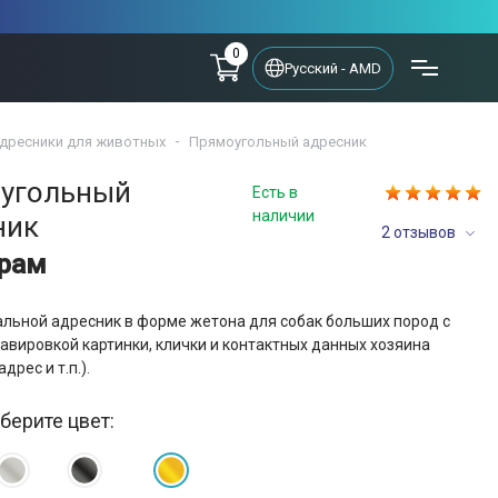
0
Русский - AMD
дресники для животных
Прямоугольный адресник
угольный
Есть в
наличии
ник
2 отзывов
драм
льной адресник в форме жетона для собак больших пород с
авировкой картинки, клички и контактных данных хозяина
дрес и т.п.).
берите цвет: