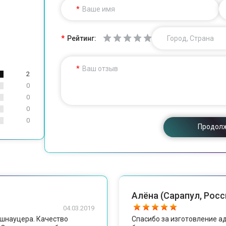
Ваше имя
Рейтинг:
Город, Страна
Ваш отзыв
2
0
0
0
0
Продол
Алёна (Сарапул, Росс
04.03.2019
гшнауцера. Качество
Спасибо за изготовление ад