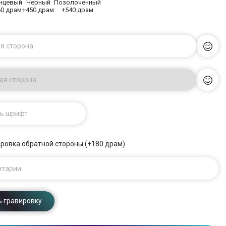
янцевый
Черный
Позолоченный
60 драм
+450 драм
+540 драм
я сторона
ая сторона
ь шрифт
ровка обратной стороны (+180 драм)
нтарии
 гравировку