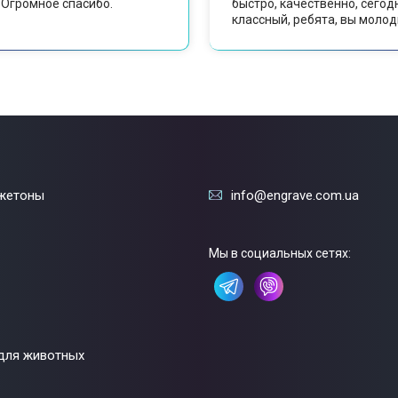
 Огромное спасибо.
быстро, качественно, сегод
классный, ребята, вы молодц
жетоны
info@engrave.com.ua
Мы в социальных сетях:
для животных