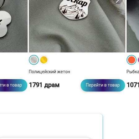
Полицейский жетон
Рыбк
1791 драм
107
ти в товар
Перейти в товар