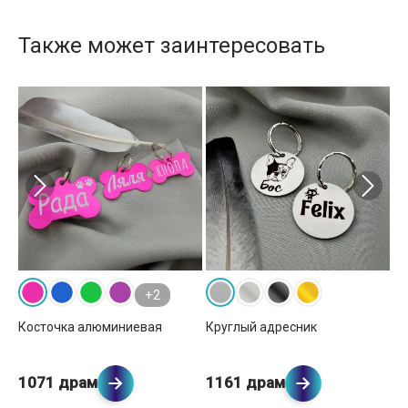
Также может заинтересовать
+2
Косточка алюминиевая
Круглый адресник
Ко
1071 драм
1161 драм
1