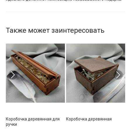
Также может заинтересовать
Коробочка деревянная для
Коробочка деревянная
Ко
ручки
б