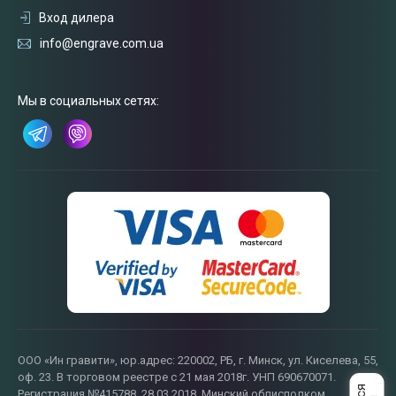
Вход дилера
info@engrave.com.ua
Мы в социальных сетях:
Связаться
с нами
ООО «Ин гравити», юр.адрес: 220002, РБ, г. Минск, ул. Киселева, 55,
оф. 23. В торговом реестре с 21 мая 2018г. УНП 690670071.
Регистрация №415788, 28.03.2018, Минский облисполком