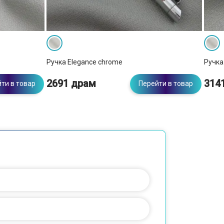
Ручка Elegance chrome
Ручка
2691 драм
314
ти в товар
Перейти в товар