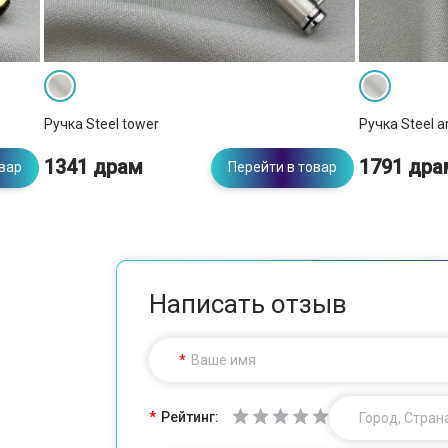
Ручка Steel tower
Ручка Steel ar
1341 драм
1791 дра
овар
Перейти в товар
Написать отзыв
Ваше имя
Рейтинг:
Город, Стран