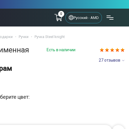
0
Русский - AMD
одарки
Ручки
Ручка Steel knight
 именная
Есть в наличии
27 отзывов
драм
берите цвет: