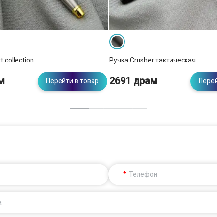
t collection
Ручка Crusher тактическая
м
2691 драм
Перейти в товар
Перей
Телефон
а